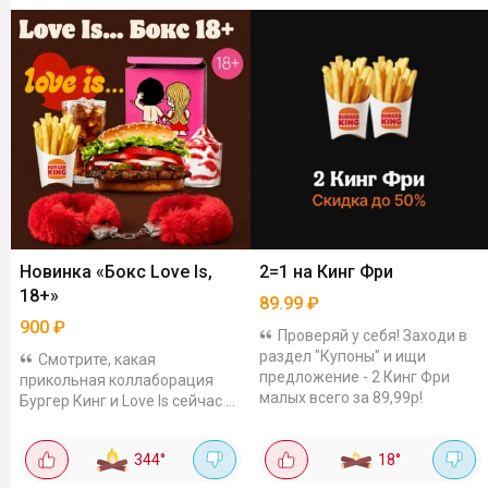
Новинка «Бокс Love Is,
2=1 на Кинг Фри
18+»
89.99
₽
900
₽
Проверяй у себя! Заходи в
раздел "Купоны" и ищи
Смотрите, какая
предложение - 2 Кинг Фри
прикольная коллаборация
малых всего за 89,99р!
Бургер Кинг и Love Is сейчас в
Бургер Кинг! Бокс выходит за
899.99 рублей, считайте, 900
344
°
18
°
рублей. Что внутри бокса?
Воппер Love Is… на...