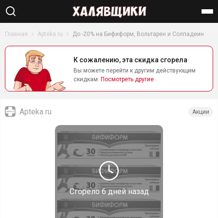
Найти
Главная
Apteka ru
До -20% на Бифиформ, Вольтарен и Солпадеин
К сожалению, эта скидка сгорела
Вы можете перейти к другим действующим
скидкам.
Посмотреть другие
Apteka ru
Акции
Сгорело
6 дней назад