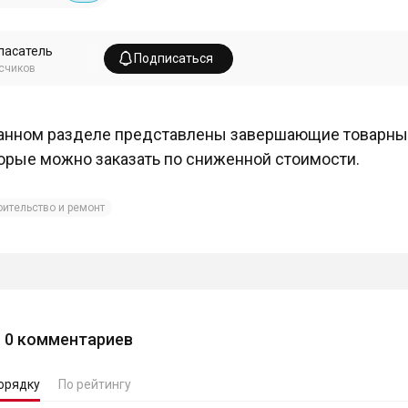
пасатель
Подписаться
счиков
анном разделе представлены завершающие товарные
орые можно заказать по сниженной стоимости.
оительство и ремонт
0
комментариев
орядку
По рейтингу