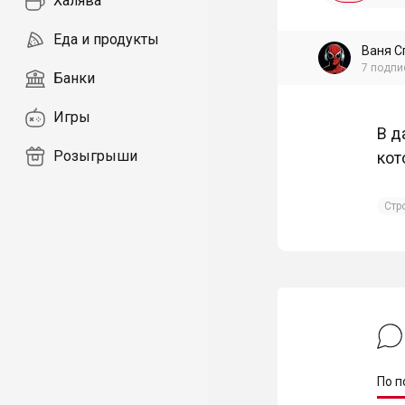
Халява
Еда и продукты
Ваня С
7
подпи
Банки
Игры
В д
Розыгрыши
кот
Стр
По п