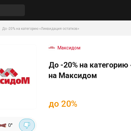
До -20% на категорию «Ликвидация остатков»
Максидом
До -20% на категорию
на Максидом
до 20%
0
°