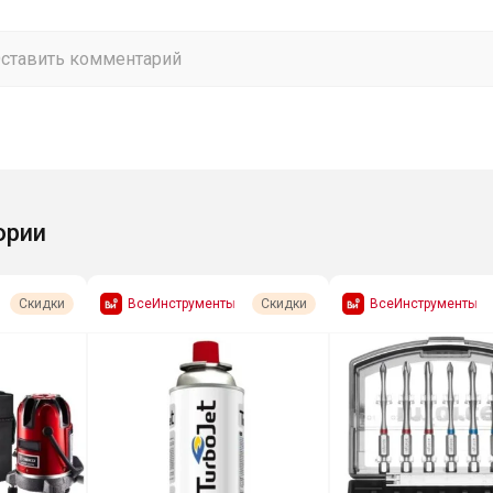
ории
ВсеИнструменты
ВсеИнструменты
Скидки
Скидки