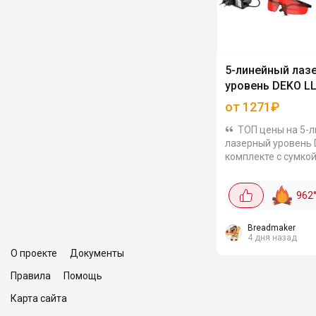
5-линейный лаз
уровень DEKO LL
от 1271₽
ТОП цены на 5-
лазерный уровень 
комплекте с сумко
очками, зарядным
устройством и пл
962
ремнём. Он имеет 5
самонивелировани
размеры...
Breadmaker
4 дня назад
О проекте
Документы
Правила
Помощь
Карта сайта