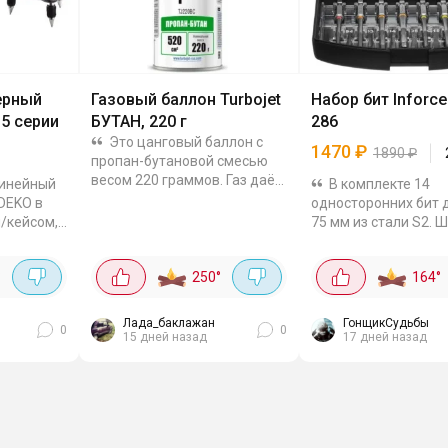
ерный
Газовый баллон Turbojet
Набор бит Inforce
5 серии
БУТАН, 220 г
286
Это цанговый баллон с
1470
₽
1890
₽
пропан-бутановой смесью
весом 220 граммов. Газ даёт
линейный
В комплекте 14
температуру пламени до
DEKO в
односторонних бит 
1200 градусов, может
й/кейсом,
75 мм из стали S2. 
использоваться с
Phillips, Pozidriv, SL, 
туристическими горелками,...
ечевым
с цветной маркиров
°
250
°
164
°
 линий,
быстрого поиска, хв
е,
1/4".
Лада_баклажан
ГонщикСудьбы
0
0
15 дней назад
17 дней назад