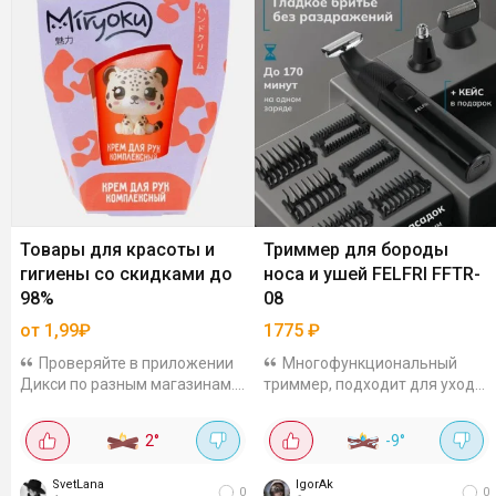
Товары для красоты и
Триммер для бороды
гигиены со скидками до
носа и ушей FELFRI FFTR-
98%
08
от 1,99₽
1775
₽
Проверяйте в приложении
Многофункциональный
Дикси по разным магазинам.
триммер, подходит для ухода
Ассортимент и цены могут
за бородой, усами и волосами
отличаться. Это не все скидки,
в носу. Лезвие плавающее, 9
2
°
-9
°
просто пример. У вас может
сменных насадок, степень
быть больше. Ищите в
влагозащиты IPX6 (можно
SvetLana
IgorAk
разделе...
промывать...
0
0