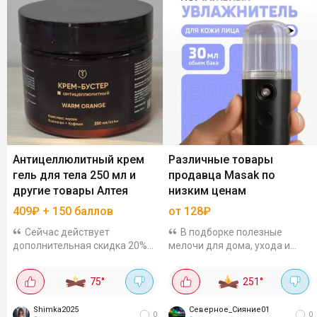
Антицеллюлитный крем
Различные товары
гель для тела 250 мл и
продавца Masak по
другие товары Алтея
низким ценам
409₽ + 150 баллов
от 128₽
Сейчас действует
В подборке полезные
дополнительная скидка 20%
мелочи для дома, ухода и
на товары бренда Алтея, а
хобби по приятным ценам.
ещё на некоторые товары
Щётка для сухого массажа за
75
°
251
°
начисляют баллы Плюса за
134₽. Антицеллюлитная,
отзыв. Так антицеллюлитный
овальная, с натуральной
Shimka2025
Северное_Сияние01
крем гель для тела...
щетиной....
0
0