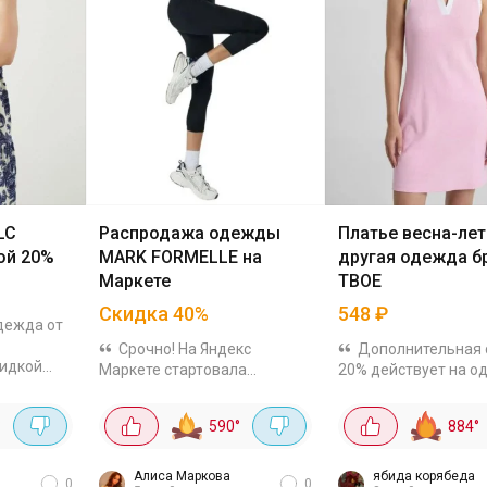
LC
Распродажа одежды
Платье весна-лет
кой 20%
MARK FORMELLE на
другая одежда б
Маркете
ТВОЕ
Скидка
40
%
548
₽
дежда от
Срочно! На Яндекс
Дополнительная 
кидкой
Маркете стартовала
20% действует на о
одежда
распродажа MARK FORMELLE
ТВОЕ. Так платье ве
пример,
со скидкой 40%! Промокод
выходит всего за 54
°
590
°
884
°
 можно
действует по подписке на
Материал из хлопка 
762₽.
магазин. Обычно такие
эластана, ткань мяг
предложения долго не
ложится по фигуре. Е
Алиса Маркова
ябида корябеда
0
0