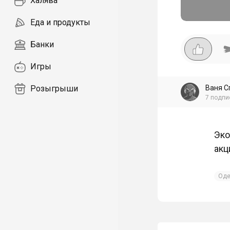
Халява
Еда и продукты
Банки
Игры
Ваня С
Розыгрыши
7
подпи
Эко
акц
Оде