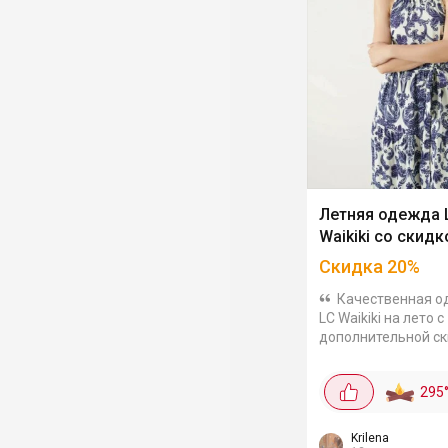
Летняя одежда 
Waikiki со скид
Скидка
20
%
Качественная о
LC Waikiki на лето с
дополнительной с
20% по коду. Есть 
для всей семьи. На
295
платье из вискозы
заказать всего за 
Выбор...
Krilena