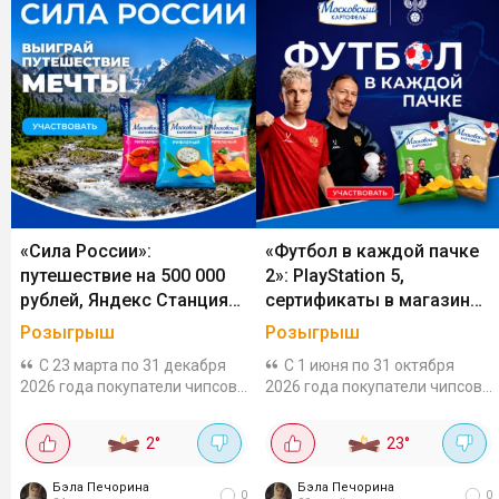
«Сила России»:
«Футбол в каждой пачке
путешествие на 500 000
2»: PlayStation 5,
рублей, Яндекс Станция
сертификаты в магазин
Миди, телевизор Tuvio и
РФС и поездка на матч
Розыгрыш
Розыгрыш
сертификаты Ozon за
Сборной России за чипсы
С 23 марта по 31 декабря
С 1 июня по 31 октября
чипсы «Московский
«Московский картофель»
2026 года покупатели чипсов
2026 года покупатели чипсов
картофель»
«Московский картофель» в
«Московский картофель» в
магазинах «Бристоль»
специальной упаковке с
2
°
23
°
участвуют в розыгрыше
символикой РФС участвуют в
призов. Призовой
розыгрыше призов. Что для
Бэла Печорина
Бэла Печорина
фондПромежуточные призы:...
этого...
0
0