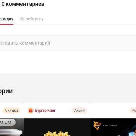
0
комментариев
орядку
По рейтингу
ории
Бургер Кинг
Скидки
Акции
Р