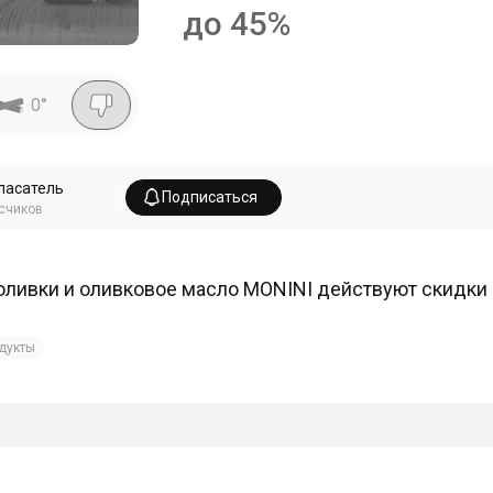
до 45%
0
°
пасатель
Подписаться
счиков
оливки и оливковое масло MONINI действуют скидки 
дукты