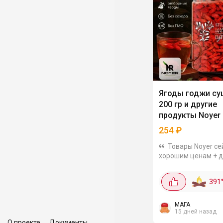
Ягоды годжи су
200 гр и другие
продукты Noyer
254
₽
Товары Noyer се
хорошим ценам + д
промокод: NOYERLO
приправы, семена, 
391
Заказал на пробу 
годжи Noyer, 200 г
за 254₽. Натуральны
МАГА
15 дней назад
О проекте
Документы