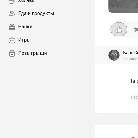
Халява
Еда и продукты
Банки
Игры
Ваня С
Розыгрыши
7
подпи
На 
Про