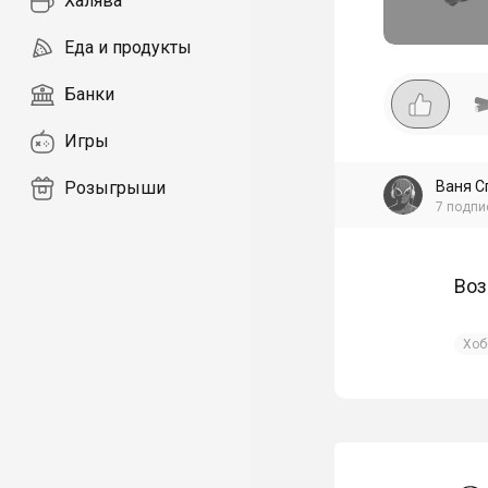
Халява
Еда и продукты
Банки
Игры
Ваня С
Розыгрыши
7
подпи
Воз
Хоб