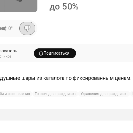
до 50%
0
°
пасатель
Подписаться
счиков
душные шары из каталога по фиксированным ценам. 
би и развлечения
Товары для праздников
Украшения для праздников