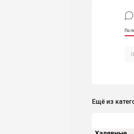
По п
Ещё из катег