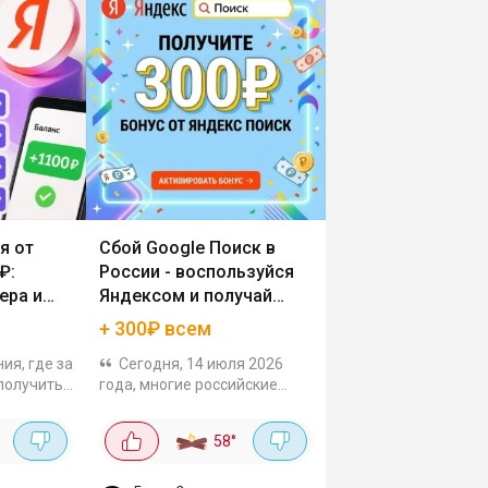
я от
Сбой Google Поиск в
₽:
России - воспользуйся
ера и
Яндексом и получай
300₽ бонуса
+ 300₽ всем
ия, где за
Сегодня, 14 июля 2026
получить
года, многие российские
роверил и
пользователи столкнулись с
ходят. В
проблемами доступа к
58
°
накомит
поисковику Google, а также к
воими...
сайтам GitHub и Apple. Но