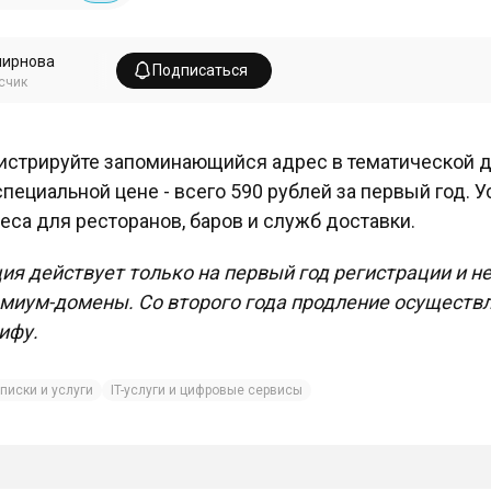
мирнова
Подписаться
счик
истрируйте запоминающийся адрес в тематической д
специальной цене - всего 590 рублей за первый год. 
еса для ресторанов, баров и служб доставки.
ия действует только на первый год регистрации и н
миум-домены. Со второго года продление осуществл
ифу.
писки и услуги
IT-услуги и цифровые сервисы