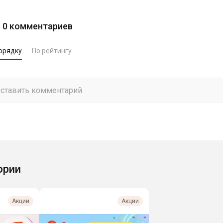
0
комментариев
орядку
По рейтингу
ории
Акции
Акции