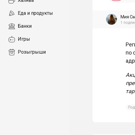
Халява
Еда и продукты
Мия С
1
подпи
Банки
Игры
Рег
Розыгрыши
по 
адр
Акц
пре
тар
Под