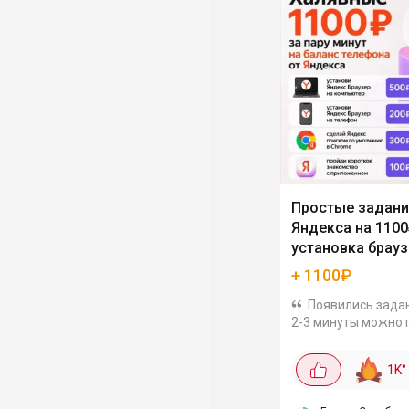
Простые задани
Яндекса на 1100
установка брауз
поиск
+ 1100₽
Появились задан
2-3 минуты можно 
1100 рублей. Всё п
деньги реально при
1K
°
чём суть: Яндекс з
пользователей со с