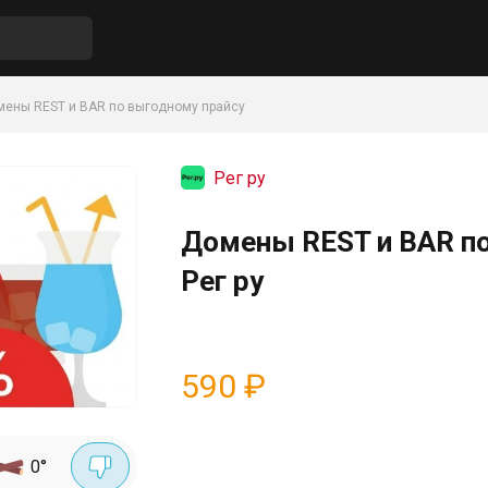
ены REST и BAR по выгодному прайсу
Рег ру
Домены REST и BAR по
Рег ру
590
₽
0
°