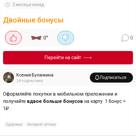
2 месяца назад
Двойные бонусы
0
°
0
Перейти на сайт
Ксения Буланкина
Подписаться
24
подписчика
Оформляйте покупки в мобильном приложении и
получайте
вдвое больше бонусов
на карту. 1 бонус =
1₽.
Здоровье
Интернет аптеки