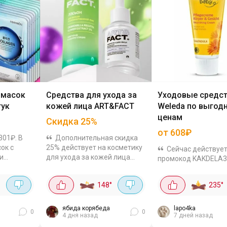
 масок
Средства для ухода за
Уходовые средс
тук
кожей лица ART&FACT
Weleda по выгод
ценам
Скидка
25
%
от 608₽
301₽. В
Дополнительная скидка
ок с
25% действует на косметику
Сейчас действуе
и
для ухода за кожей лица
промокод KAKDELA3
дходят
ART&FACT. Средства для
который скинет 30%
ж - с
ухода за всеми типами кожи.
натуральные уходо
°
148
°
235
°
онуса и
Так очищающий набор от
средства бренда We
м для...
акне c кислотами,...
Средства для детей:
Питательный детски
ябида корябеда
lapo4ka
0
0
4 дня назад
7 дней назад
календулой, 75 мл за.