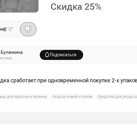
Скидка
25
%
0
°
 Буланкина
Подписаться
исчика
дка сработает при одновременной покупке 2-х упаков
ары для красоты и гигиены
Уход за кожей и телом
Средства для ухода з