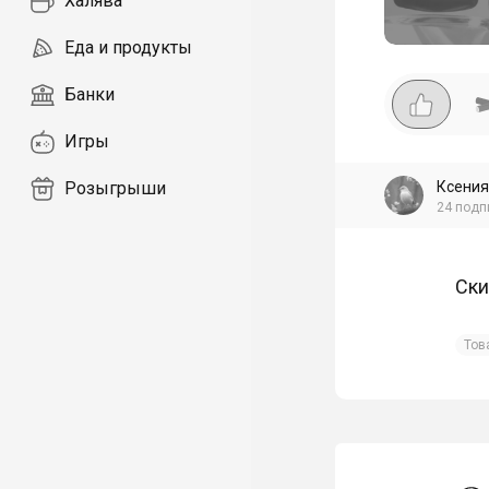
Халява
Еда и продукты
Банки
Игры
Ксения
Розыгрыши
24
подп
Ски
Тов