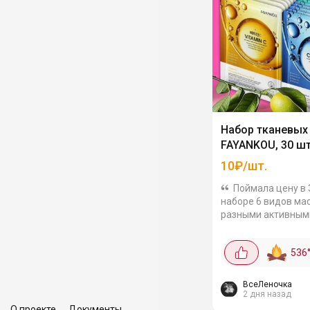
Набор тканевых
FAYANKOU, 30 ш
10₽/шт.
Поймала цену в 
наборе 6 видов мас
разными активным
компонентами. По
для любого типа ко
536
витамином С для т
сияния- с коллагено
ВсеЛеночка
2 дня назад
О проекте
Документы