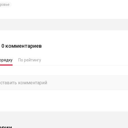
ровье
0
комментариев
орядку
По рейтингу
ории