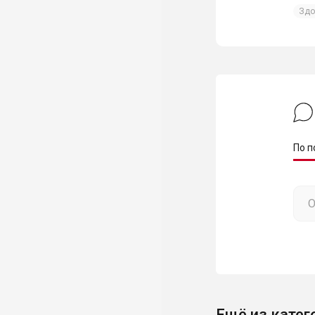
Здо
По п
Ещё из катег