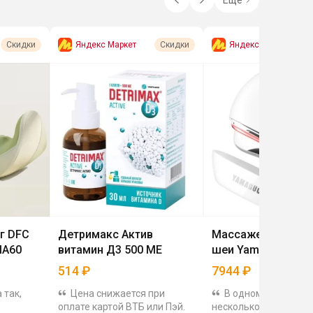
Яндекс Маркет
Яндекс Маркет
Скидки
Скидки
г DFC
Детримакс Актив
Массажер для лиц
MA60
витамин Д3 500 МЕ
шеи Yamaguchi Fac
514
₽
7944
₽
 так,
Цена снижается при
В одном приборе 
оплате картой ВТБ или Пэй.
несколько технологий