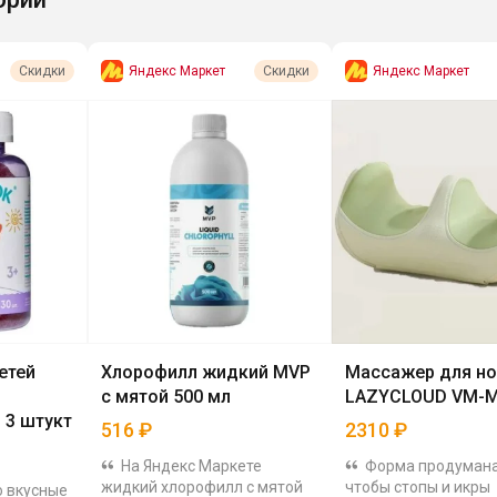
Яндекс Маркет
Яндекс Маркет
Скидки
Скидки
етей
Хлорофилл жидкий MVP
Массажер для но
с мятой 500 мл
LAZYCLOUD VM-
 3 штукт
516
₽
2310
₽
На Яндекс Маркете
Форма продумана
жидкий хлорофилл с мятой
чтобы стопы и икры
о вкусные