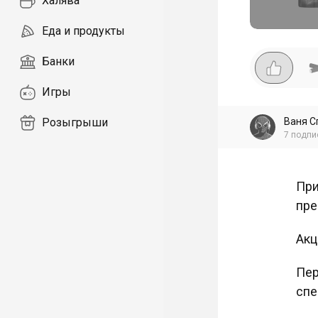
Халява
Еда и продукты
Банки
Игры
Ваня С
Розыгрыши
7
подпи
При
пре
Акц
Пер
спе