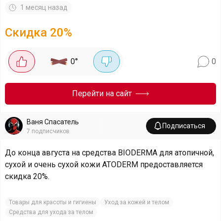
1 месяц назад
Скидка
20
%
0
°
0
Перейти на сайт
Ваня Спасатель
Подписаться
7
подписчиков
До конца августа на средства BIODERMA для атопичной,
сухой и очень сухой кожи ATODERM предоставляется
скидка 20%.
Товары для красоты и гигиены
Уход за кожей и телом
Средства для ухода за телом