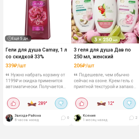
Ещё
5 дн.
Гели для душа Camay, 1 л
3 геля для душа Дав по
со скидкой 33%
250 мл, женский
339₽/шт
206₽/шт
Нужно набрать корзину от
Подешевле, чем обычно
1199₽ и скидка применится
сейчас на озоне. Крем гель с
автоматически. Получается
приятной текстурой и запахом
выгодно! Цены с учетом
В наборе такие ароматы по
акцииПродлится до 12
250 мл: с клубникой
289
°
12
°
августа.
фруктовый крем пион и
сливочная ваниль...
Звезда-Района
Ксения
0
2
8 часов назад
1 месяц назад