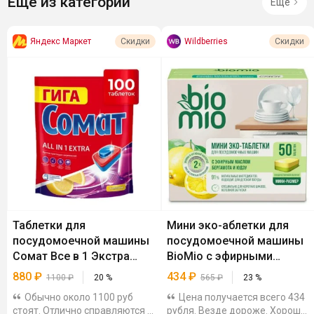
Ещё из категории
Ещё
Яндекс Маркет
Wildberries
Скидки
Скидки
Таблетки для
Мини эко-аблетки для
посудомоечной машины
посудомоечной машины
Сомат Все в 1 Экстра
BioMio с эфирными
Лимон, 100 шт
маслами бергамота и
880
₽
434
₽
1100
₽
20
%
565
₽
23
%
юдзу, 50 шт
Обычно около 1100 руб
Цена получается всего 434
стоят. Отлично справляются с
рубля. Везде дороже. Хорошо