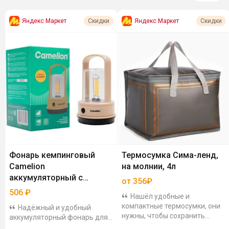
Яндекс Маркет
Яндекс Маркет
Скидки
Скидки
Фонарь кемпинговый
Термосумка Сима-ленд,
Camelion
на молнии, 4л
аккумуляторный с
от 356₽
powerbank
506
₽
Нашёл удобные и
компактные термосумки, они
Надёжный и удобный
нужны, чтобы сохранить
аккумуляторный фонарь для
температуру продуктов (тепло
природы, дачи, рыбалки,