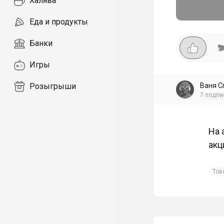
Халява
Еда и продукты
Банки
Игры
Ваня С
Розыгрыши
7
подпи
На 
акц
Тов