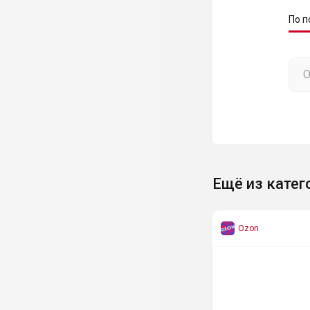
По п
Ещё из катег
Ozon