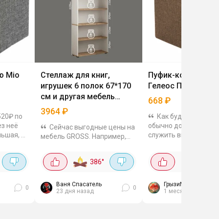
ю Mio
Стеллаж для книг,
Пуфик-короб скла
игрушек 6 полок 67*170
Гелеос ПУФ-31-БР
см и другая мебель
668
₽
GROSS
3964
₽
520₽ по
Как будто очень ни
ез неё
обычно дороже. Он 
Сейчас выгодные цены на
льшая, но
служить вместитель
мебель GROSS. Например,
для
ящиком для хранени
стеллаж для книг, игрушек за
бувные
вещей. Каркас из
3964₽. 6 полок, размер
386
°
2K
°
 мелочи
прессованной ДВП, о
67х170х223 мм, выполнен в
из износостойкой
стиле лофт. Или полка
мебельной...
подвесная для книг за
Ваня Спасатель
ГрызиМоюПыль
0
0
23 дня назад
1 месяц назад
1681₽....