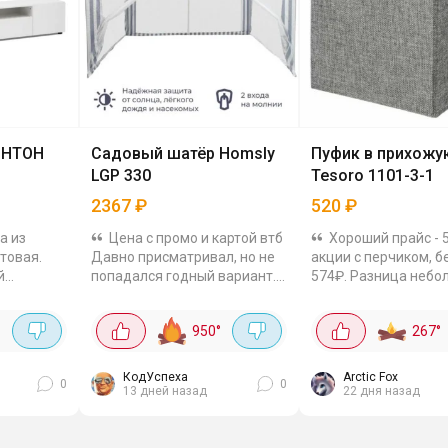
ОНТОН
Садовый шатёр Homsly
Пуфик в прихожу
LGP 330
Tesoro 1101-3-1
2367
₽
520
₽
а из
Цена с промо и картой втб
Хороший прайс - 
товая.
Давно присматривал, но не
акции с перчиком, б
й
попадался годный вариант.
574₽. Разница небо
рится
А тут наткнулся на ЯМе на
приятно. С ящиком 
шатёр Homsly по хорошей
хранения - можно о
950
°
267
°
оставить
цене. Металлический каркас,
аксессуары, ключи,
ки и...
тент из...
туда сложить....
КодУспеха
Arctic Fox
0
0
13 дней назад
22 дня назад