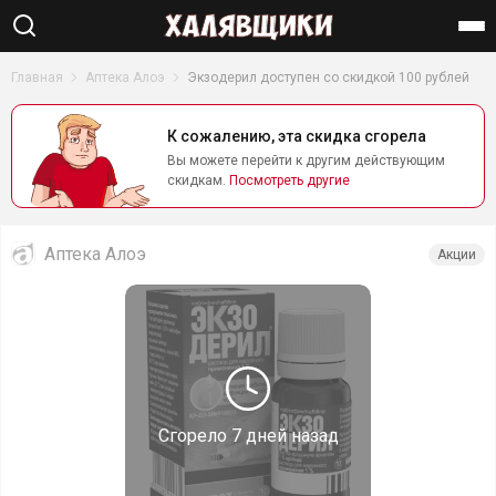
Найти
Главная
Аптека Алоэ
Экзодерил доступен со скидкой 100 рублей
К сожалению, эта скидка сгорела
Вы можете перейти к другим действующим
скидкам.
Посмотреть другие
Аптека Алоэ
Акции
Сгорело
7 дней назад