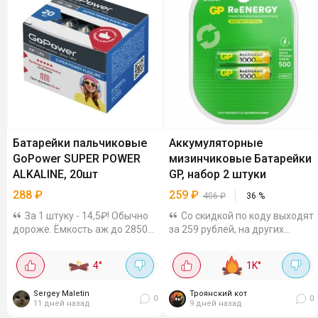
Батарейки пальчиковые
Аккумуляторные
GoPower SUPER POWER
мизинчиковые Батарейки
ALKALINE, 20шт
GP, набор 2 штуки
288
₽
259
₽
406
₽
36
%
За 1 штуку - 14,5₽! Обычно
Со скидкой по коду выходят
дороже. Ёмкость аж до 2850
за 259 рублей, на других
мАч. Если сравнивать с
маркетплейсах цена от 406
обычными, эти на 20-30%
рублей. Ёмкость 950 мАч,
4
°
1K
°
должны дольше работать.
напряжение 1.2 В.Работают в
Есть защита Powerlock, то
широком диапазоне
Sergey Maletin
Троянский кот
есть даже когда они «в
температур, подходят...
0
0
11 дней назад
9 дней назад
ноль»...