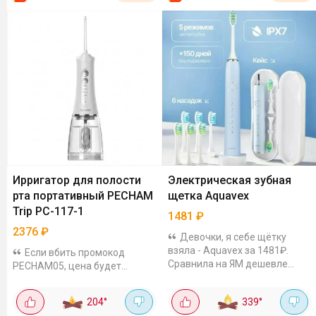
Ирригатор для полости
Электрическая зубная
рта портативный PECHAM
щетка Aquavex
Trip PC-117-1
1481
₽
2376
₽
Девочки, я себе щётку
взяла - Aquavex за 1481₽.
Если вбить промокод
Сравнила на ЯМ дешевле
PECHAM05, цена будет
всего она. Чистит
2376₽.Ирригатор
ультразвуком, и у неё целых 5!
портативный. Это не тот
204
°
339
°
режимов - можно и нежные, и
здоровый агрегат, который