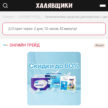
Найти
Главная
ОНЛАЙН ТРЕЙД
Гигиенические средства для взрослых с ди
Сгорит через:
2 дня, 10 часов, 42 минуты
!
ОНЛАЙН ТРЕЙД
Акции