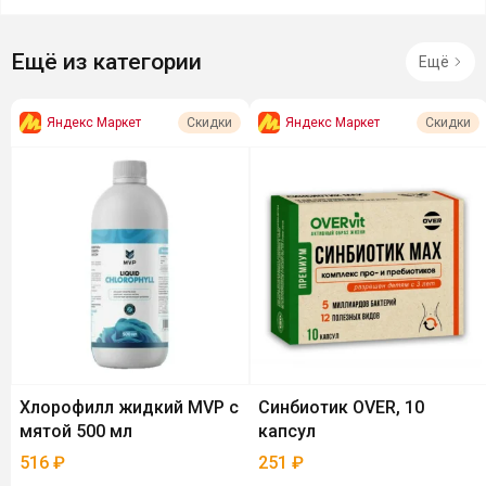
Ещё из категории
Ещё
Яндекс Маркет
Яндекс Маркет
Скидки
Скидки
Хлорофилл жидкий MVP с
Синбиотик OVER, 10
мятой 500 мл
капсул
516
₽
251
₽