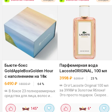
Бьюти-бокс
Парфюмерная вода
GoldAppleBoxGolden Hour
LacosteORIGINAL, 100 мл
с наполнением на 18к
3998
₽
5200
₽
23
%
6490
₽
18000
₽
64
%
Ого! Lacoste Original 100 мл
за 3998₽ в Золотом Яблоке!
В боксе 23 полноразмерных
Это просто подарок. Скорее
средства для лица, волос и
всего, глюк в цене - могут
тела, а также несколько
поднять в любой момент.
миниатюр и семплов. Уход за
145
°
6
°
Вначале свежесть груши,
лицомOrjena, Celimax, Ma:nyo,