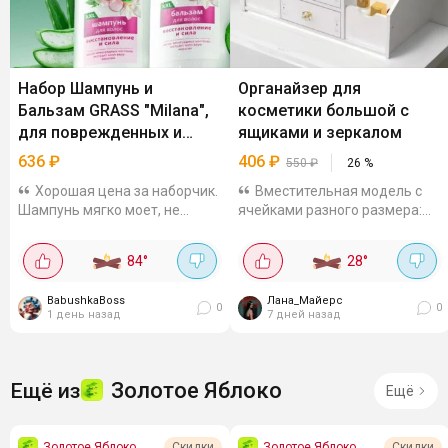
Набор Шампунь и
Органайзер для
Бальзам GRASS "Milana",
косметики большой с
для поврежденных и
ящиками и зеркалом
сухих волос, 1000 мл
636
₽
406
₽
550
₽
26
%
Хорошая цена за наборчик.
Вместительная модель с
Шампунь мягко моет, не
ячейками разного размера:
сушит, бальзам питает и
подойдёт для флаконов,
разглаживает по всей длине.
предметов макияжа,
84
°
28
°
В составе масло виноградных
украшений, ватных дисков и
косточек, алоэ и кератин
палочек. Есть выдвижной
BabushkaBoss
Лана_Майерс
ящик и зеркало с...
0
0
1 день назад
7 дней назад
Золотое Яблоко
Ещё из
Ещё
Золотое Яблоко
Золотое Яблоко
Скидки
Скидки