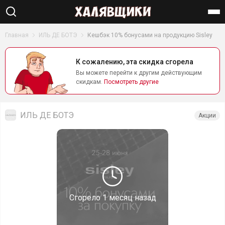
Найти
Главная
ИЛЬ ДЕ БОТЭ
Кешбэк 10% бонусами на продукцию Sisley
К сожалению, эта скидка сгорела
Вы можете перейти к другим действующим
скидкам.
Посмотреть другие
ИЛЬ ДЕ БОТЭ
Акции
Сгорело
1 месяц назад