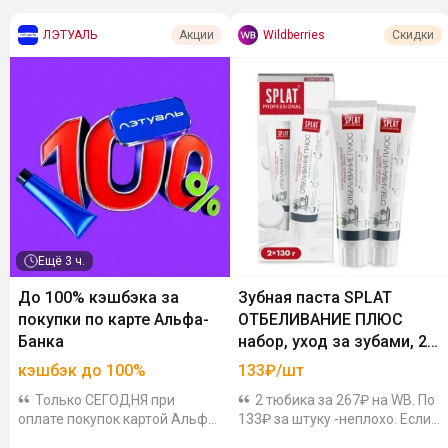
ЛЭТУАЛЬ
Wildberries
Акции
Скидки
Ещё
3 ч.
До 100% кэшбэка за
Зубная паста SPLAT
покупки по карте Альфа-
ОТБЕЛИВАНИЕ ПЛЮС
Банка
набор, уход за зубами, 2
шт
кэшбэк до 100%
133₽/шт
Только СЕГОДНЯ при
2 тюбика за 267₽ на WB. По
оплате покупок картой Альфа-
133₽ за штуку -неплохо. Если
Банка можно получить
учесть что обычная ее цена в