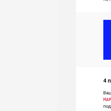
4 
Ваш
МА
под