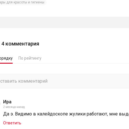
ары для красоты и гигиены
4
комментария
орядку
По рейтингу
Ира
2 месяца назад
Да э. Видимо в калейдоскопе жулики работают, мне выд
Ответить