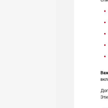
Ва
вкл
Доп
Эти