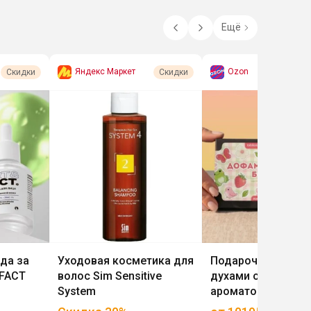
Ещё
Яндекс Маркет
Ozon
Скидки
Скидки
да за
Уходовая косметика для
Подарочные набо
&FACT
волос Sim Sensitive
духами от Библио
System
ароматов