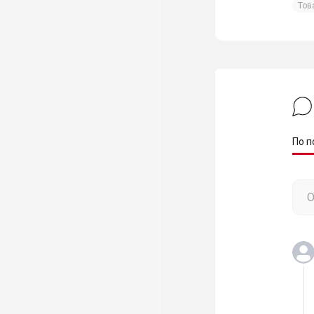
Тов
По п