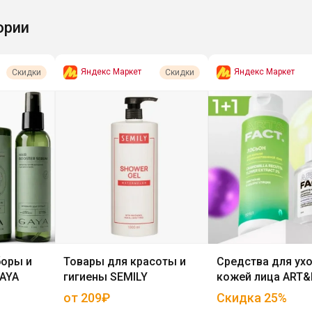
ории
Яндекс Маркет
Яндекс Маркет
Скидки
Скидки
оры и
Товары для красоты и
Средства для ухо
GAYA
гигиены SEMILY
кожей лица ART
от 209₽
Скидка
25
%