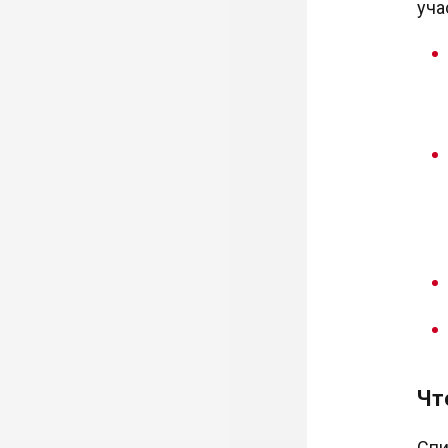
уча
Чт
Спи