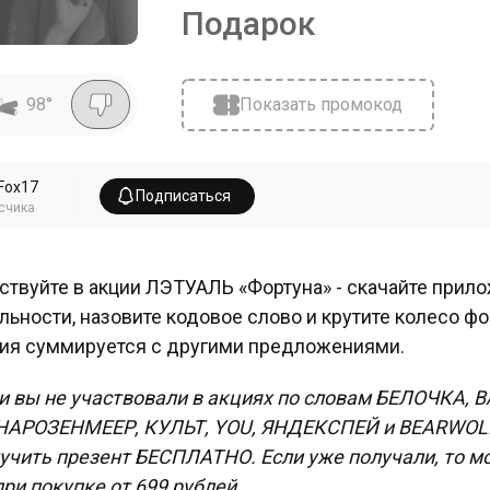
Подарок
98
°
Показать промокод
_Fox17
Подписаться
счика
ствуйте в акции ЛЭТУАЛЬ «Фортуна» - скачайте прило
льности, назовите кодовое слово и крутите колесо ф
ия суммируется с другими предложениями.
и вы не участвовали в акциях по словам БЕЛОЧКА, 
АРОЗЕНМЕЕР, КУЛЬТ, YOU, ЯНДЕКСПЕЙ и BEARWOL
учить презент БЕСПЛАТНО. Если уже получали, то мо
при покупке от 699 рублей.