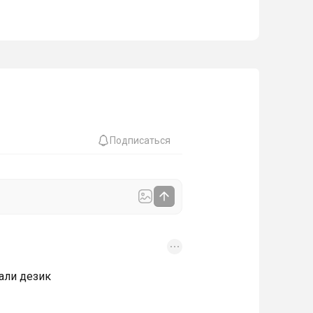
Подписаться
али дезик