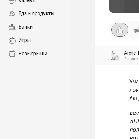
Халява
Еда и продукты
Банки
Игры
Arctic
Розыгрыши
2
подпи
Уча
лоя
Акц
Есл
АНН
пол
но 