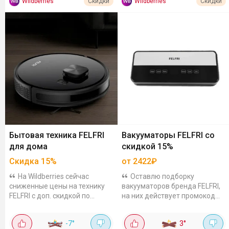
Wildberries
Wildberries
Скидки
Скидки
Бытовая техника FELFRI
Вакууматоры FELFRI со
для дома
скидкой 15%
Скидка
15
%
от 2422₽
На Wildberries сейчас
Оставлю подборку
сниженные цены на технику
вакууматоров бренда FELFRI,
FELFRI с доп. скидкой по
на них действует промокод
промокоду. Есть техника для
TAKPRODAM50, который
кухни, для уборки, готовки и
скинет 15%: FVP-004 за 2422₽.
-7
°
3
°
другое. Например, блендер
Мощность 120 Вт и сила