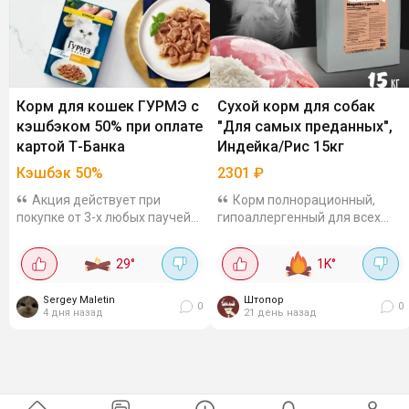
Корм для кошек ГУРМЭ с
Сухой корм для собак
кэшбэком 50% при оплате
"Для самых преданных",
картой Т-Банка
Индейка/Рис 15кг
Кэшбэк 50%
2301
₽
Акция действует при
Корм полнорационный,
покупке от 3-х любых паучей
гипоаллергенный для всех
для кошек во всех офлайн и
пород собак. Легко
онлайн магазинах, кроме
усваиваются, состав
29
°
1K
°
Wildberries. Максимум вернут
сбалансированный: мясо,
300 бонусов. До 27 сентября.
злаки, клетчатка и витамины.
Sergey Maletin
Штопор
по отзывам все хорошо
0
0
4 дня назад
21 день назад