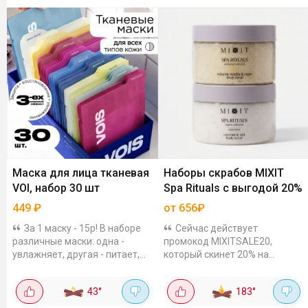
Маска для лица тканевая
Наборы скрабов MIXIT
VOI, набор 30 шт
Spa Rituals с выгодой 20%
449
₽
от 656₽
За 1 маску - 15р! В наборе
Сейчас действует
различные маски: одна -
промокод MIXITSALE20,
увлажняет, другая - питает,
который скинет 20% на
третья - как скорая помощь
наборы из 2-х скрабов для
для тусклой кожи. Я, если
тела: "Теплая ваниль" и
43
°
183
°
честно, фанат всего, что с
"Сливочный кокос", по 300 гр
гиалуронкой и...
за 656₽. Бережно...