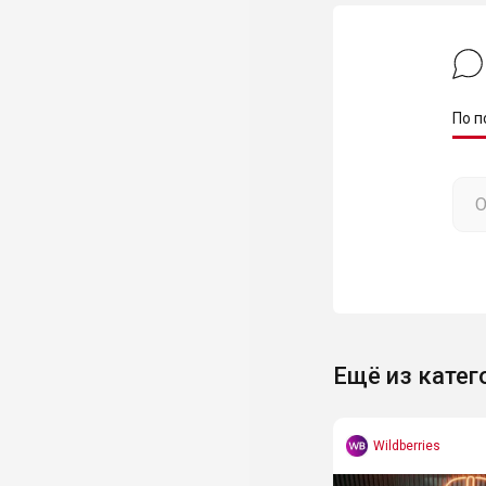
По п
Ещё из катег
Wildberries