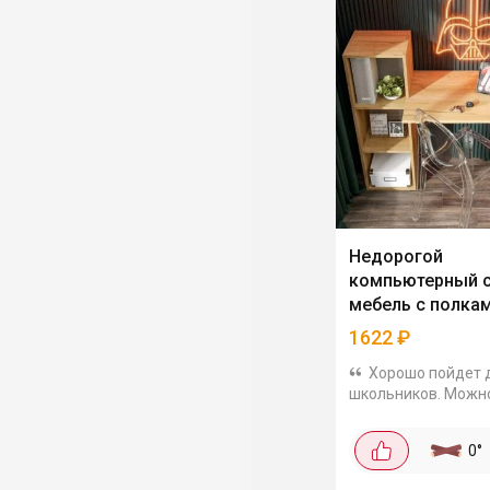
Недорогой
компьютерный с
мебель с полка
1622
₽
Хорошо пойдет 
школьников. Можн
использовать как
письменный или
0
°
компьютерный. Сде
ЛДСП 16 мм. Цвет 