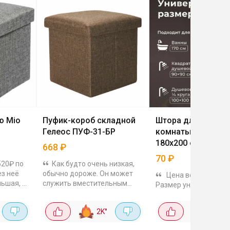
ю Mio
Пуфик-короб складной
Штора для ванной
Гелеос ПУФ-31-БР
комнаты DEFENDE
180х200 см
668
₽
70
₽
520₽ по
Как будто очень низкая,
ез неё
обычно дороже. Он может
Цена всего 70 руб
льшая, но
служить вместительным
Размер универсальны
для
ящиком для хранения
колец в комплекте.
бувные
вещей. Каркас из
2K
°
11
°
 мелочи
прессованной ДВП, обивка
из износостойкой