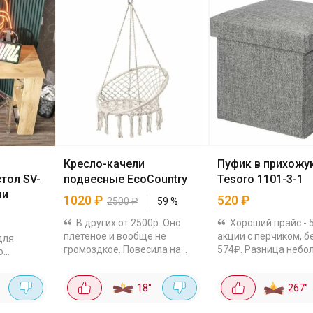
Кресло-качели
Пуфик в прихожу
тол SV-
подвесные EcoCountry
Tesoro 1101-3-1
ми
1020
₽
520
₽
2500
₽
59
%
В других от 2500р. Оно
Хороший прайс - 
плетеное и вообще не
акции с перчиком, б
для
громоздкое. Повесила на
574₽. Разница небо
о
балкон, места занимает
приятно. С ящиком 
мало, очень уютно
хранения - можно о
18
°
267
°
смотрится. И, главное,
аксессуары, ключи,
лан из
прочное! Можно и в сад его
туда сложить....
дуб