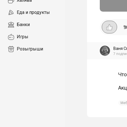
Халява
Еда и продукты
Банки
Игры
Ваня С
Розыгрыши
7
подпи
Что
Акц
Меб