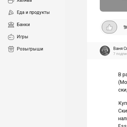
Халява
Еда и продукты
Банки
Игры
Ваня С
Розыгрыши
7
подпи
В р
(Мо
ски
Куп
Ски
нал
Ess