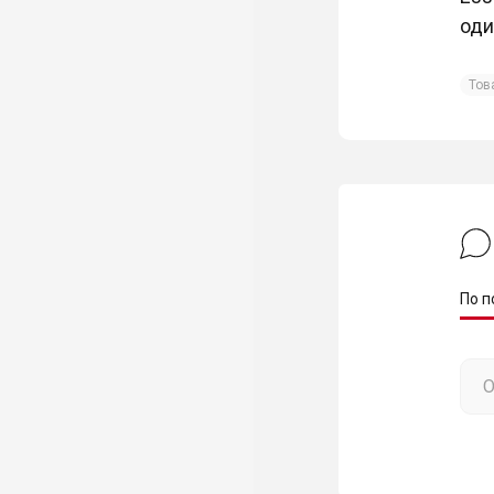
оди
Тов
По п