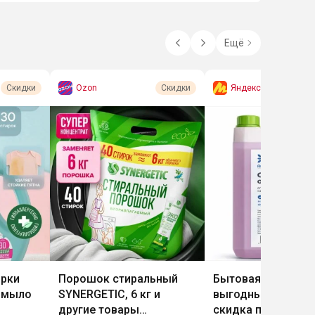
Ещё
Ozon
Яндекс Маркет
Скидки
Скидки
ирки
Порошок стиральный
Бытовая и автохи
и мыло
SYNERGETIC, 6 кг и
выгодным ценам 
другие товары
скидка по коду