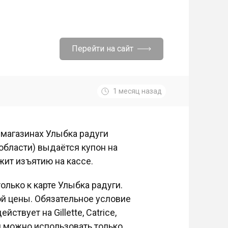
Перейти на сайт
1 месяц назад
в магазинах Улыбка радуги
области) выдаётся купон на
жит изъятию на кассе.
олько к карте Улыбка радуги.
ой цены. Обязательное условие
ствует на Gillette, Catrice,
н можно использовать только