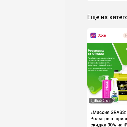
Ещё из катег
Ozon
Ещё
2 дн.
«Миссия GRASS:
Розыгрыш призо
скидка 90% на i