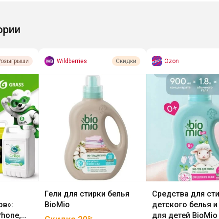
ории
Wildberries
Ozon
Розыгрыши
Скидки
Гели для стирки белья
Средства для ст
в»:
BioMio
детского белья 
Phone,
для детей BioMio