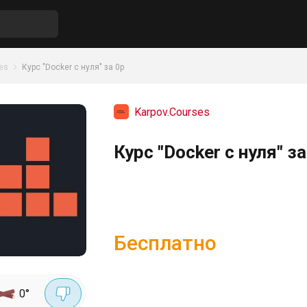
es
Курс "Docker с нуля" за 0р
Karpov.Courses
Курс "Docker с нуля" з
Бесплатно
0
°