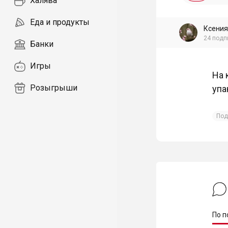
Халява
Еда и продукты
Ксения
24
подп
Банки
Игры
На 
Розыгрыши
упа
Под
По п