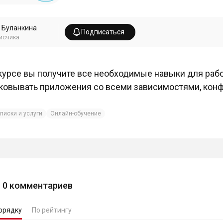
 Буланкина
Подписаться
исчика
курсе вы получите все необходимые навыки для рабо
ковывать приложения со всеми зависимостями, кон
писки и услуги
Онлайн-обучение
0
комментариев
орядку
По рейтингу