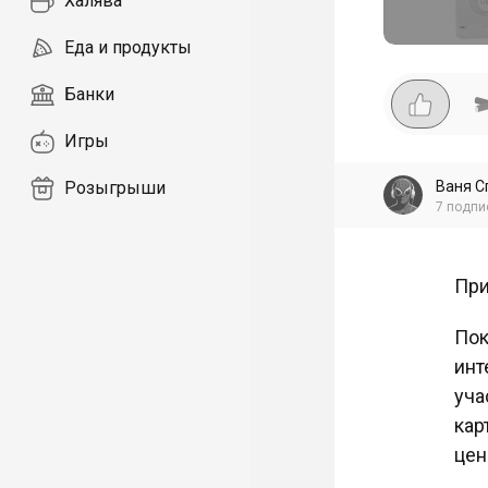
Халява
Еда и продукты
Банки
Игры
Ваня С
Розыгрыши
7
подпи
При
Пок
инт
уча
кар
цен