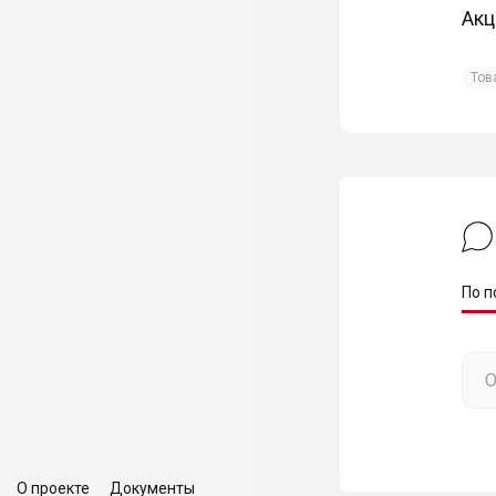
Акц
Тов
По п
О проекте
Документы