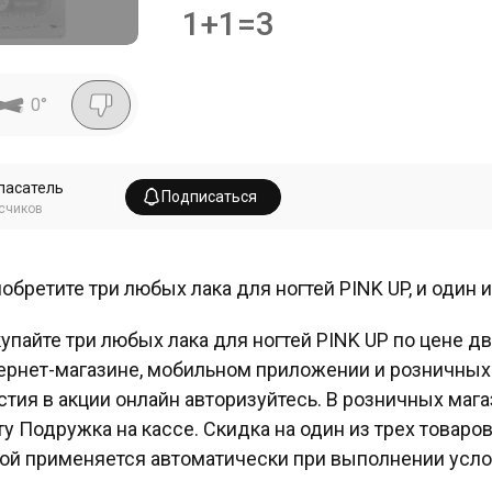
1+1=3
0
°
пасатель
Подписаться
счиков
обретите три любых лака для ногтей PINK UP, и один 
упайте три любых лака для ногтей PINK UP по цене д
ернет-магазине, мобильном приложении и розничных
стия в акции онлайн авторизуйтесь. В розничных ма
ту Подружка на кассе. Скидка на один из трех товаро
ой применяется автоматически при выполнении усло