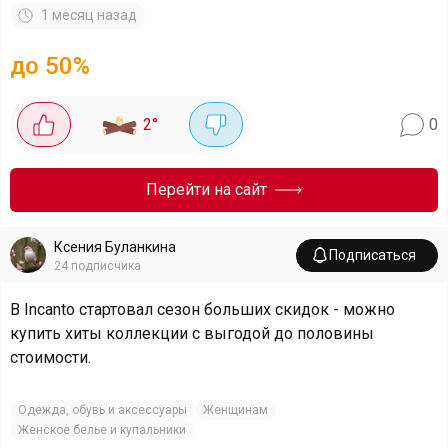
1 месяц назад
до 50%
2
°
0
Перейти на сайт
Ксения Буланкина
Подписаться
24
подписчика
В Incanto стартовал сезон больших скидок - можно
купить хиты коллекции с выгодой до половины
стоимости.
Одежда, обувь и аксессуары
Женщинам
Женское белье и купальники