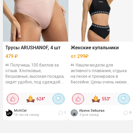
Трусы ARUSHANOF, 4 шт
Женские купальники
479
₽
от 299₽
Получишь 100 баллов за
Нашли модели для
отзыв. Хлопковые,
активного плавания, отдыха
бесшовные, высокая посадка,
на песке и тренировок в
сидят удобно, под одеждой не
бассейне. Цены очень низкие,
видны. Цвета разные, можно
а размеры есть все. Плавки
подбирать под настроение.
Joss классические, 299₽.
624
°
553
°
Эластичная ткань,...
MolliCat
Ирина Зайцева
1
0
16 часов назад
3 дня назад