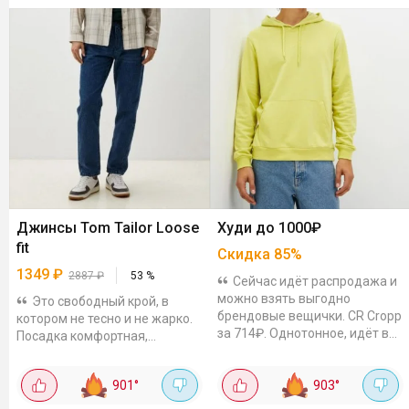
Джинсы Tom Tailor Loose
Худи до 1000₽
fit
Скидка
85
%
1349
₽
2887
₽
53
%
Сейчас идёт распродажа и
можно взять выгодно
Это свободный крой, в
брендовые вещички. CR Cropp
котором не тесно и не жарко.
за 714₽. Однотонное, идёт в
Посадка комфортная,
размер. Отзывы отличные.
движения не сковывает, в
Befree за 899₽. Черная
течение дня сидеть, ходить и
901
°
903
°
классика, шнурок для...
нагибаться комфортно.
Силуэт...