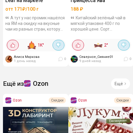
Leaf на Маркете
Принцесса Ява
отт 171₽/100 г
188
₽
А тут у нас промик нашёлся
Китайский зелёный чай в
на ЯМ на скидку на вкусные
мягкой упаковке 400 г по
чаи из разных стран, которую
хорошей цене. Сорт
никто не афиширует! Урожай
ганпаудер, вкус терпкий, с
2025 года, свежие листья,
лёгкой горчинкой. За 188
1K
°
2
°
насыщенные вкусы.
рублей при оплате Wb
Молочный улун,...
кошелькомВнутри выглядит...
Алиса Маркова
Северное_Сияние01
0
0
1 день назад
9 дней назад
Ozon
Ещё из
Ещё
Ozon
Ozon
Скидки
Скидки