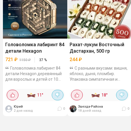
Головоломка лабиринт 84
Рахат-лукум Восточный
детали Hexagon
Дастархан, 500 гр
721
₽
244
₽
1150
₽
37
%
Головоломка лабиринт 84
С разными вкусами: вишня,
детали Hexagon деревянный
яблоко, дыня, пломбир.
для взрослых и детей от 10
Упаковка симпатичная и
лет. Для любителей
компактная. Вкус фруктовый,
головоломок точно будет
а не как "ароматизатор
11
°
18
°
интересно. Если верить озону
идентичный натуральному".
то в июле было в 2...
Текстура...
Юрий
Звезда-Района
0
0
2 дня назад
18 дней назад