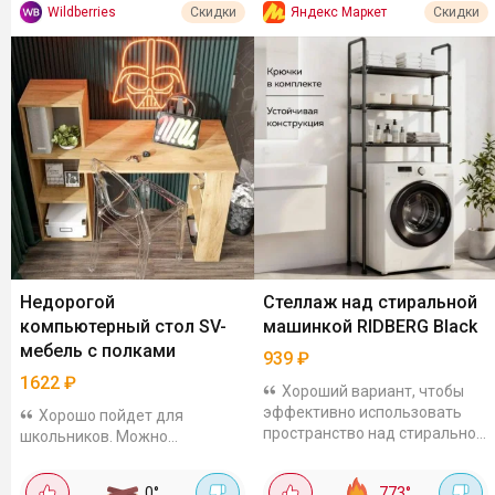
Wildberries
Яндекс Маркет
Скидки
Скидки
Недорогой
Стеллаж над стиральной
компьютерный стол SV-
машинкой RIDBERG Black
мебель с полками
939
₽
1622
₽
Хороший вариант, чтобы
эффективно использовать
Хорошо пойдет для
пространство над стиральной
школьников. Можно
машинкой. 3 вместительные
использовать как письменный
полки, каркас выполнен из
или компьютерный. Сделан из
0
°
773
°