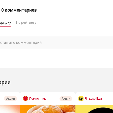
0
комментариев
орядку
По рейтингу
ории
Помпончик
Яндекс Еда
Акции
Акции