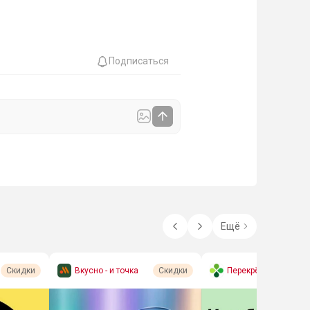
Подписаться
Ещё
Вкусно - и точка
Перекрёсток (экспре
Скидки
Скидки
сс-доставка)