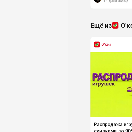
16 дней назад
Ещё из
О'к
О'кей
Распродажа игр
скидками до 90