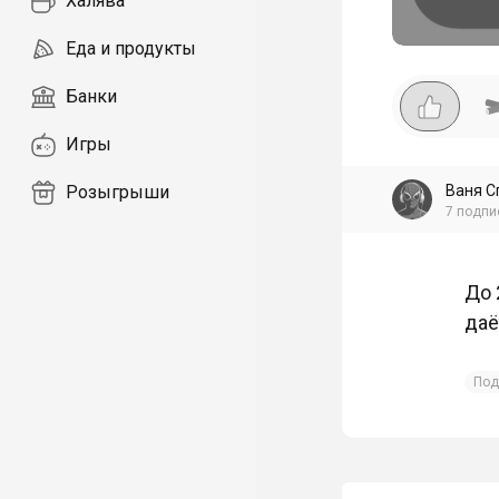
Халява
Еда и продукты
Банки
Игры
Ваня С
Розыгрыши
7
подпи
До 
даё
Под