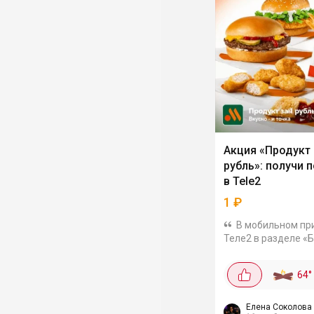
Акция «Продукт 
рубль»: получи 
в Tele2
1
₽
В мобильном пр
Теле2 в разделе «
стартовала акция, 
позволяет получит
64
°
популярных продук
за 1 рубль. Для это
необходимо...
Елена Соколова