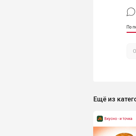
По п
Ещё из катег
Вкусно - и точка