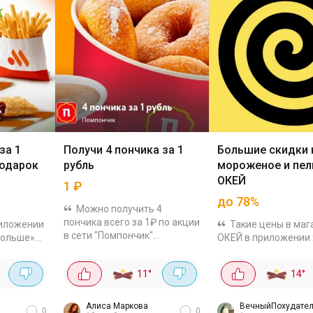
за 1
Получи 4 пончика за 1
Большие скидки 
подарок
рубль
мороженое и пел
ОКЕЙ
1
₽
до 78%
Можно получить 4
пончика всего за 1₽ по акции
иложении
Такие цены в маг
в сети "Помпончик"
Больше»
ОКЕЙ в приложении
Рассказываем как: В
которая
Еда. Проверяйте по 
приложении Т2 заходим в
ь один из
адресу. Ниже остав
11
°
14
°
раздел «Больше» - «Еда»
тов всего
выгодных товаров, 
(Купон можно получить в...
го
смогла найти
Алиса Маркова
ВечныйПохудател
0
0