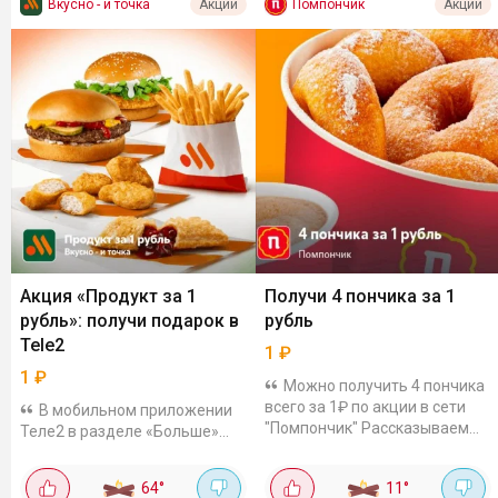
Вкусно - и точка
Помпончик
Акции
Акции
Акция «Продукт за 1
Получи 4 пончика за 1
рубль»: получи подарок в
рубль
Tele2
1
₽
1
₽
Можно получить 4 пончика
всего за 1₽ по акции в сети
В мобильном приложении
"Помпончик" Рассказываем
Теле2 в разделе «Больше»
как: В приложении Т2 заходим
стартовала акция, которая
в раздел «Больше» - «Еда»
позволяет получить один из
64
°
11
°
(Купон можно получить в...
популярных продуктов всего