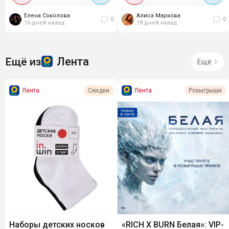
за 1 рубль. Для этого
Елена Соколова
Алиса Маркова
необходимо...
0
0
16 дней назад
18 дней назад
Лента
Ещё из
Ещё
Лента
Лента
Скидки
Розыгрыши
Наборы детских носков
«RICH X BURN Белая»: VIP-