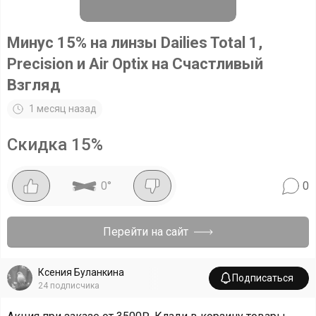
Минус 15% на линзы Dailies Total 1,
Precision и Air Optix на Счастливый
Взгляд
1 месяц назад
Скидка
15
%
0
°
0
Перейти на сайт
Ксения Буланкина
Подписаться
24
подписчика