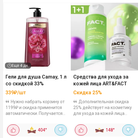
Ещё
4 дн.
Гели для душа Camay, 1 л
Средства для ухода за
со скидкой 33%
кожей лица ART&FACT
339₽/шт
Скидка
25
%
Нужно набрать корзину от
Дополнительная скидка
1199₽ и скидка применится
25% действует на косметику
автоматически. Получается
для ухода за кожей лица
выгодно! Цены с учетом
ART&FACT. Средства для
акцииПродлится до 12
ухода за всеми типами кожи.
404
°
148
°
августа.
Так очищающий набор от акне
c кислотами,...