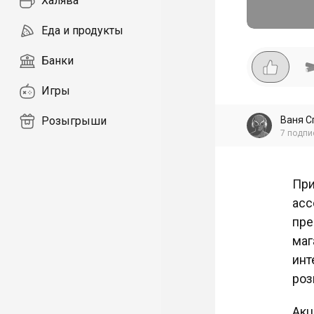
Халява
Еда и продукты
Банки
Игры
Ваня С
Розыгрыши
7
подпи
При
асс
пре
маг
инт
роз
Акц