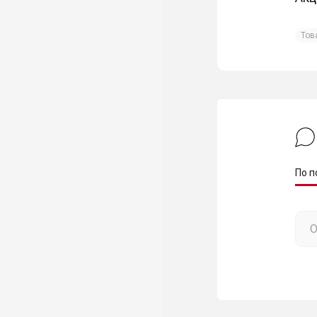
Тов
По п