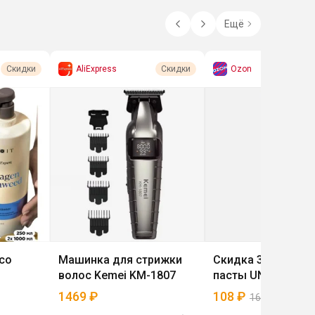
Ещё
AliExpress
Ozon
Скидки
Скидки
со
Машинка для стрижки
Скидка 35% на зу
волос Kemei KM-1807
пасты UNICOOL
1469
₽
108
₽
166
₽
35