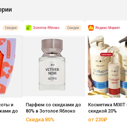
ории
Золотое Яблоко
Яндекс Маркет
Скидки
Скидки
соты и
Парфюм со скидками до
Косметика MIXIT 
дками до
80% в Зотолое Яблоко
скидкой 20%
Скидка
80
%
от 230₽