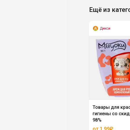
Ещё из катег
Дикси
Товары для кра
гигиены со ски
98%
от 1,99₽