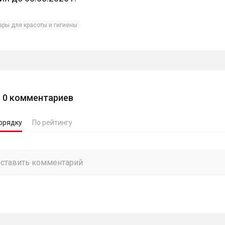
ары для красоты и гигиены
0
комментариев
орядку
По рейтингу