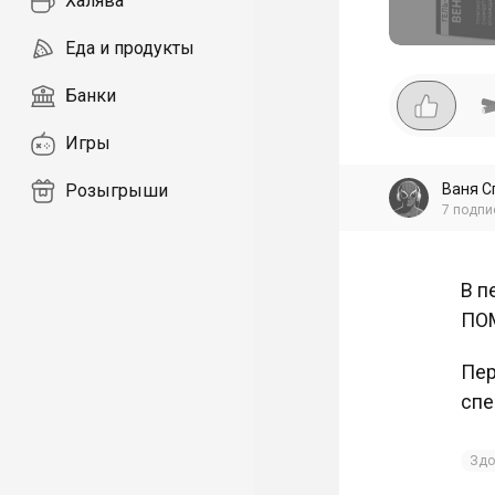
Халява
Еда и продукты
Банки
Игры
Ваня С
Розыгрыши
7
подпи
В п
ПОМ
Пер
спе
Здо