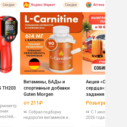
Яндекс Маркет
Аптека Вита
Скидки
Скидки
Роз
Витамины, БАДы и
Акция «Собирай
G TH203
спортивные добавки
сердца»: выполня
Guten Morgen
задания и выигры
автомобиль, супе
от 211₽
Розыгрыш
ермометр
и подарки
ения
Собрал подборку
С 1 июля по 21 дек
ностей,
недорогих витаминов и
2026 года в мобильн
.
БАДов Guten Morgen, цены
приложении «Аптека 