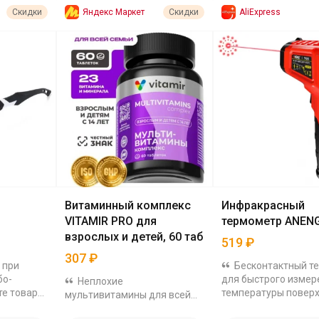
Яндекс Маркет
AliExpress
Скидки
Скидки
Витаминный комплекс
Инфракрасный
VITAMIR PRO для
термометр ANEN
взрослых и детей, 60 таб
519
₽
307
₽
 при
Бесконтактный т
бо-
для быстрого измер
Неплохие
те товары
температуры поверх
мультивитамины для всей
. Больше
жидкостей и воздуха
семьи за 307₽ на ЯМ. На них