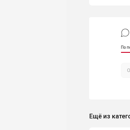
По п
Ещё из катег