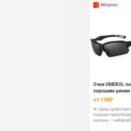
AliExpress
Очки OMEKOL по
хорошим ценам
от 138₽
Цены сработают
покупке через Ком
корзину — набирай
на 1000₽ и больше