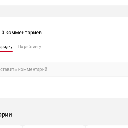
0
комментариев
орядку
По рейтингу
ории