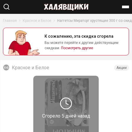
Найти
Главная
Красное и Белое
Наггетсы Мираторг хрустящие 300 г со ски
К сожалению, эта скидка сгорела
Вы можете перейти к другим действующим
скидкам.
Посмотреть другие
Красное и Белое
Акции
Сгорело
5 дней назад