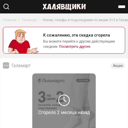
Найти
Главная
Галамарт
Носки, гольфы и подследники по акции 3=2 в Гала
К сожалению, эта скидка сгорела
Вы можете перейти к другим действующим
скидкам.
Посмотреть другие
Галамарт
Акции
Сгорело
2 месяца назад