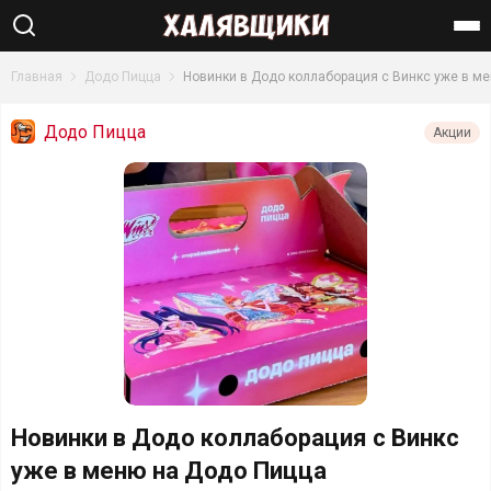
Найти
Главная
Додо Пицца
Новинки в Додо коллаборация с Винкс уже в м
Додо Пицца
Акции
Новинки в Додо коллаборация с Винкс
уже в меню на Додо Пицца