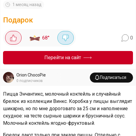
1 месяц назад
Подарок
68
°
0
Перейти на сайт
Orion ChocoPie
Подписаться
0
подписчиков
Пицца Энчантикс, молочный коктейль и случайный
брелок из коллекции Винкс. Коробка у пиццы выглядит
шикарно, но по мне дороговато за 25 см и наполнение
скудное: на тесте сырные шарики и брусничный соус.
Молочный коктейль ягодно-фруктовый.
Брелок дают только при заказе пиццы. Отдельно с