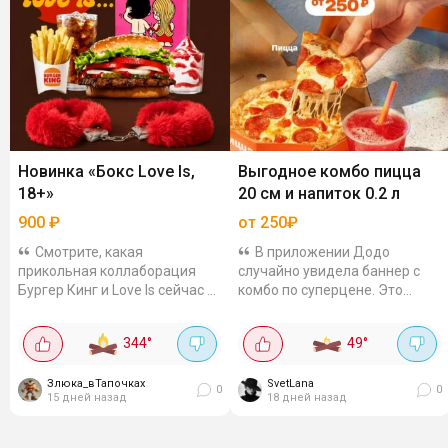
Новинка «Бокс Love Is,
Выгодное комбо пицца
18+»
20 см и напиток 0.2 л
900
₽
от 250₽
Смотрите, какая
В приложении Додо
прикольная коллаборация
случайно увидела баннер с
Бургер Кинг и Love Is сейчас в
комбо по суперцене. Это
Бургер Кинг! Бокс выходит за
доставка, самовывоз не
899.99 рублей, считайте, 900
проверяла. Если добавить в
344
°
49
°
рублей. Что внутри бокса?
корзину комбо - пиццу и
Воппер Love Is… на...
напиток, то получится...
Злюка_вТапочках
SvetLana
0
0
15 дней назад
18 дней назад