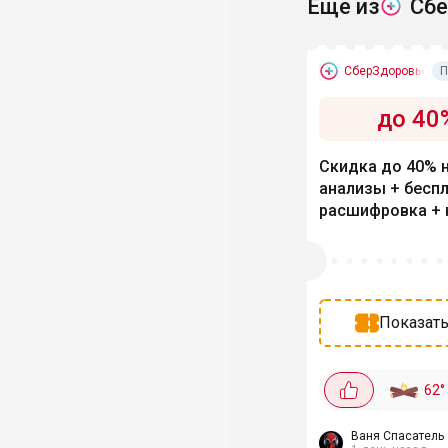
Ещё из
Сб
СберЗдоровье
П
до 40
Скидка до 40% 
анализы + бесп
расшифровка +
до 40%
Показать
62
°
Ваня Спасатель