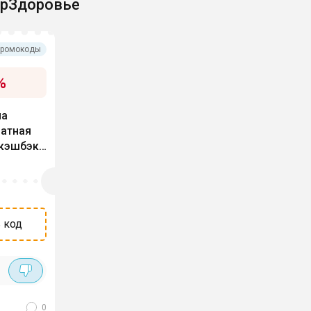
ерЗдоровье
ромокоды
%
на
латная
 кэшбэк
 код
0