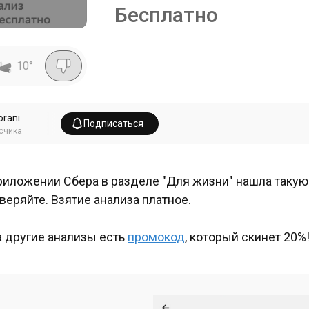
Бесплатно
10
°
orani
Подписаться
счика
риложении Сбера в разделе "Для жизни" нашла такую 
веряйте. Взятие анализа платное.
а другие анализы есть
промокод
, который скинет 20%