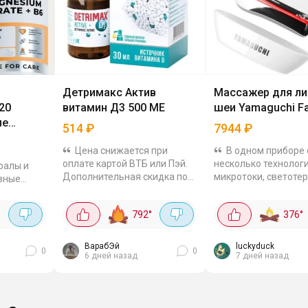
Детримакс Актив
Массажер для ли
20
витамин Д3 500 МЕ
шеи Yamaguchi Fa
ие
514
₽
7944
₽
al
Цена снижается при
В одном приборе
оплате картой ВТБ или Пэй.
несколько технологи
ралы и
Дополнительная скидка по
микротоки, светоте
вные
промокоду за подписку:
вибрацию и термоли
l сейчас с
VITSUM20. Витамин на
Кожа становится бо
идкой по
°
792
°
376
°
масляной основе с
упругой, контур лица
гний
триглицеридами - такая
Мелкие морщины...
 в6, 120
форма...
ВарабЭй
luckyduck
0
0
6 дней назад
7 дней назад