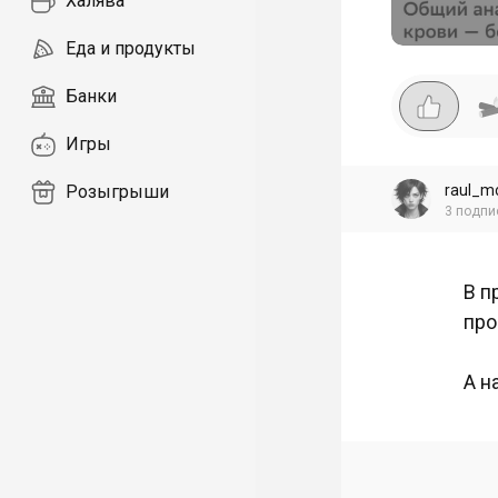
Халява
Еда и продукты
Банки
Игры
raul_m
Розыгрыши
3
подпи
В п
про
А н