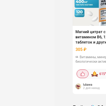
Магний цитрат с
витамином В6, 1
таблеток и друг
витамины VitaMe
305
₽
Витамины, мине
биологически акти
добавки от VitaMea
дополнительной ск
615
промокоду. Так ма
цитрат с витамином
таблеток можно...
lubawa
2 дня назад