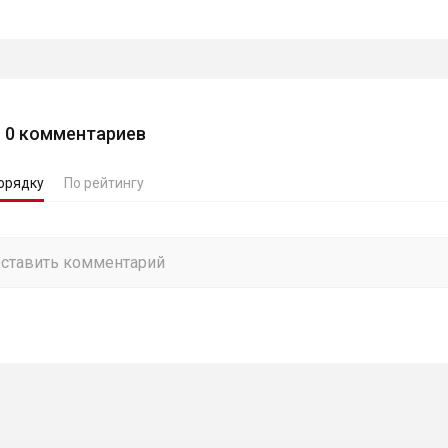
0
комментариев
орядку
По рейтингу