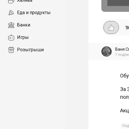
Халява
Еда и продукты
Банки
Игры
Ваня С
Розыгрыши
7
подпи
Обу
За 
пол
Акц
Под