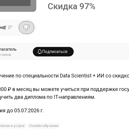
Скидка
97
%
0
°
пасатель
Подписаться
счиков
чение по специальности Data Scientist + ИИ со скидк
300 ₽ в месяц вы можете учиться при поддержке госу
учить два диплома по IT-направлениям.
ия до 05.07.2026 г.
писки и услуги
Онлайн-обучение