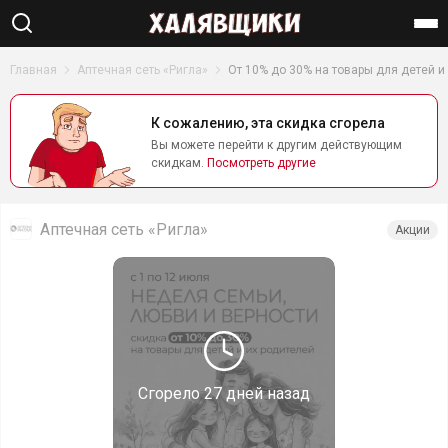
Найти
Главная
Аптечная сеть «Ригла»
От 10% до 30% на товары для детей и
К сожалению, эта скидка сгорела
Вы можете перейти к другим действующим
скидкам.
Посмотреть другие
Аптечная сеть «Ригла»
Акции
Сгорело
27 дней назад