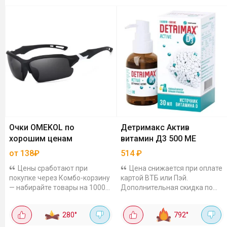
Очки OMEKOL по
Детримакс Актив
хорошим ценам
витамин Д3 500 МЕ
от 138₽
514
₽
Цены сработают при
Цена снижается при оплате
покупке через Комбо-корзину
картой ВТБ или Пэй.
— набирайте товары на 1000₽
Дополнительная скидка по
и больше. Больше товаров в
промокоду за подписку:
магазине OMEKOL.
VITSUM20. Витамин на
280
°
792
°
Двухслойные
масляной основе с
противотуманные лыжные
триглицеридами - такая