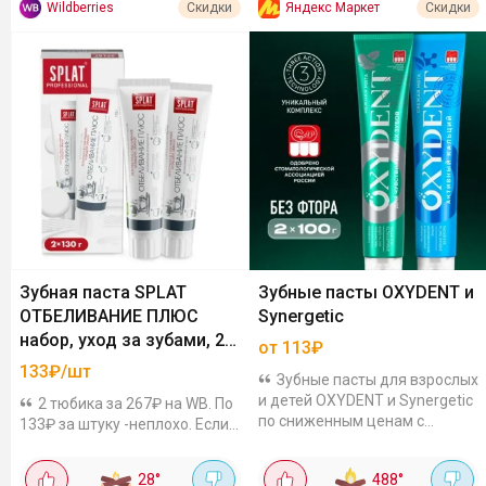
Wildberries
Яндекс Маркет
Скидки
Скидки
Зубная паста SPLAT
Зубные пасты OXYDENT и
ОТБЕЛИВАНИЕ ПЛЮС
Synergetic
набор, уход за зубами, 2
от 113₽
шт
133₽/шт
Зубные пасты для взрослых
и детей OXYDENT и Synergetic
2 тюбика за 267₽ на WB. По
по сниженным ценам с
133₽ за штуку -неплохо. Если
дополнительной скидкой по
учесть что обычная ее цена в
промокоду. Отзывы на пасты
районе 200 рублей. В составе
28
°
488
°
положительные. OXYDENT: